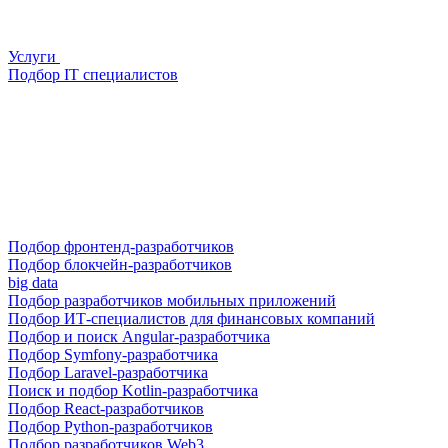
Услуги
Подбор IT специалистов
Подбор фронтенд-разработчиков
Подбор блокчейн-разработчиков
big data
Подбор разработчиков мобильных приложений
Подбор ИТ-специалистов для финансовых компаний
Подбор и поиск Angular-разработчика
Подбор Symfony-разработчика
Подбор Laravel-разработчика
Поиск и подбор Kotlin-разработчика
Подбор React-разработчиков
Подбор Python-разработчиков
Подбор разработчиков Web3