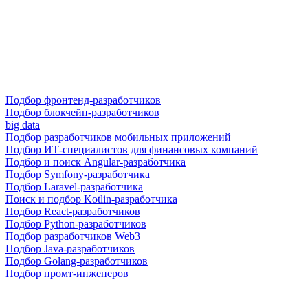
Подбор фронтенд-разработчиков
Подбор блокчейн-разработчиков
big data
Подбор разработчиков мобильных приложений
Подбор ИТ-специалистов для финансовых компаний
Подбор и поиск Angular-разработчика
Подбор Symfony-разработчика
Подбор Laravel-разработчика
Поиск и подбор Kotlin-разработчика
Подбор React-разработчиков
Подбор Python-разработчиков
Подбор разработчиков Web3
Подбор Java-разработчиков
Подбор Golang-разработчиков
Подбор промт-инженеров