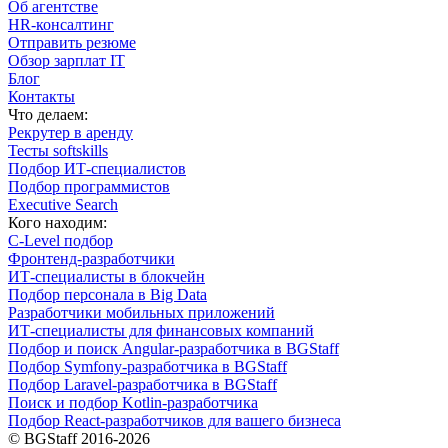
Об агентстве
HR-консалтинг
Отправить резюме
Обзор зарплат IT
Блог
Контакты
Что делаем:
Рекрутер в аренду
Тесты softskills
Подбор ИТ-специалистов
Подбор программистов
Executive Search
Кого находим:
С-Level подбор
Фронтенд-разработчики
ИТ-специалисты в блокчейн
Подбор персонала в Big Data
Разработчики мобильных приложений
ИТ-специалисты для финансовых компаний
Подбор и поиск Angular-разработчика в BGStaff
Подбор Symfony-разработчика в BGStaff
Подбор Laravel-разработчика в BGStaff
Поиск и подбор Kotlin-разработчика
Подбор React-разработчиков для вашего бизнеса
© BGStaff 2016-2026