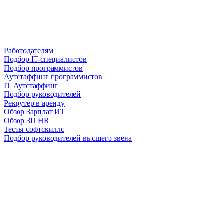
Работодателям
Подбор IT-специалистов
Подбор программистов
Аутстаффинг программистов
IT Аутстаффинг
Подбор руководителей
Рекрутер в аренду
Обзор Зарплат ИТ
Обзор ЗП HR
Тесты софтскиллс
Подбор руководителей высшего звена