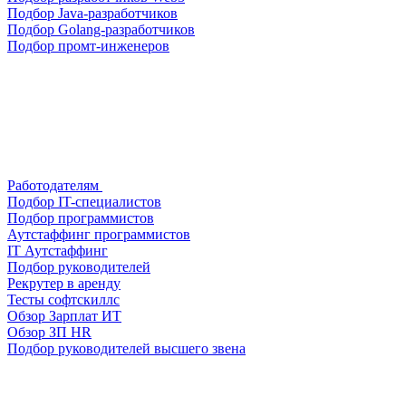
Подбор Java-разработчиков
Подбор Golang-разработчиков
Подбор промт-инженеров
Работодателям
Подбор IT-специалистов
Подбор программистов
Аутстаффинг программистов
IT Аутстаффинг
Подбор руководителей
Рекрутер в аренду
Тесты софтскиллс
Обзор Зарплат ИТ
Обзор ЗП HR
Подбор руководителей высшего звена