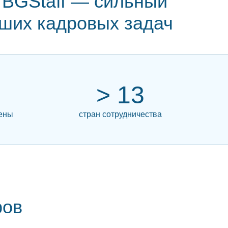
 BGStaff — сильный
ших кадровых задач
> 13
мены
стран сотрудничества
ров