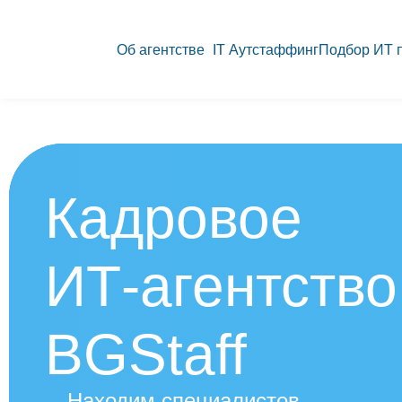
Об агентстве
IT Аутстаффинг
Подбор ИТ 
Кадровое
ИТ-агентство
BGStaff
Находим специалистов