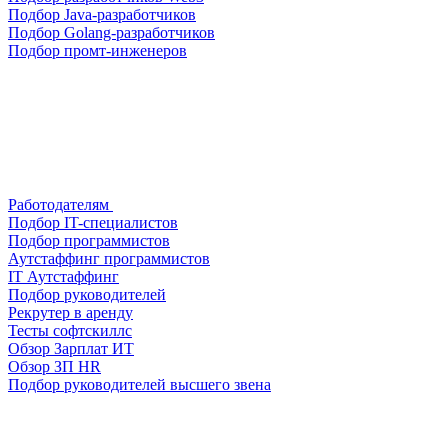
Подбор Java-разработчиков
Подбор Golang-разработчиков
Подбор промт-инженеров
Работодателям
Подбор IT-специалистов
Подбор программистов
Аутстаффинг программистов
IT Аутстаффинг
Подбор руководителей
Рекрутер в аренду
Тесты софтскиллс
Обзор Зарплат ИТ
Обзор ЗП HR
Подбор руководителей высшего звена