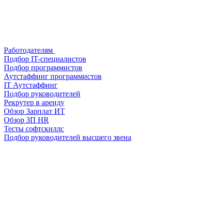
Работодателям
Подбор IT-специалистов
Подбор программистов
Аутстаффинг программистов
IT Аутстаффинг
Подбор руководителей
Рекрутер в аренду
Обзор Зарплат ИТ
Обзор ЗП HR
Тесты софтскиллс
Подбор руководителей высшего звена