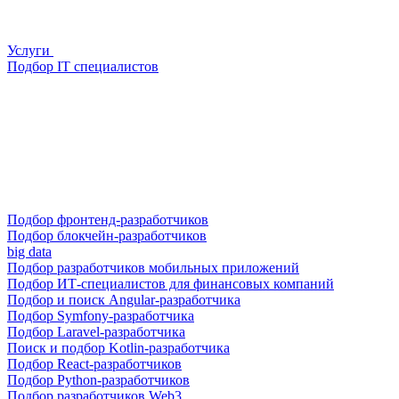
Услуги
Подбор IT специалистов
Подбор фронтенд-разработчиков
Подбор блокчейн-разработчиков
big data
Подбор разработчиков мобильных приложений
Подбор ИТ-специалистов для финансовых компаний
Подбор и поиск Angular-разработчика
Подбор Symfony-разработчика
Подбор Laravel-разработчика
Поиск и подбор Kotlin-разработчика
Подбор React-разработчиков
Подбор Python-разработчиков
Подбор разработчиков Web3