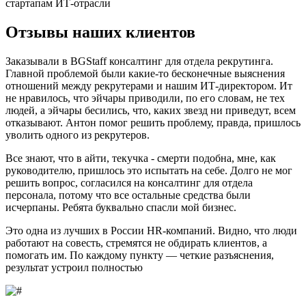
стартапам ИТ-отрасли
Отзывы наших клиентов
Заказывали в BGStaff консалтинг для отдела рекрутинга.
Главной проблемой были какие-то бесконечные выяснения
отношений между рекрутерами и нашим ИТ-директором. Ит
не нравилось, что эйчары приводили, по его словам, не тех
людей, а эйчары бесились, что, каких звезд ни приведут, всем
отказывают. Антон помог решить проблему, правда, пришлось
уволить одного из рекрутеров.
Все знают, что в айти
,
текучка
-
смерти подобна, мне, как
руководителю, пришлось это испытать на себе. Долго не мог
решить вопрос, согласился на консалтинг
для отдела
персонала,
потому что все остальные средства были
исчерпаны. Ребята буквально спасли мой бизнес.
Это одна из лучших в России HR-компаний. Видно, что люди
работают на совесть, стремятся не обдирать клиентов, а
помогать им. По каждому пункту — четкие разъяснения,
результат устроил полностью