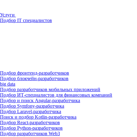
Услуги
Подбор IT специалистов
Подбор фронтенд-разработчиков
Подбор блокчейн-разработчиков
big data
Подбор разработчиков мобильных приложений
Подбор ИТ-специалистов для финансовых компаний
Подбор и поиск Angular-разработчика
Подбор Symfony-разработчика
Подбор Laravel-разработчика
Поиск и подбор Kotlin-разработчика
Подбор React-разработчиков
Подбор Python-разработчиков
Подбор разработчиков Web3