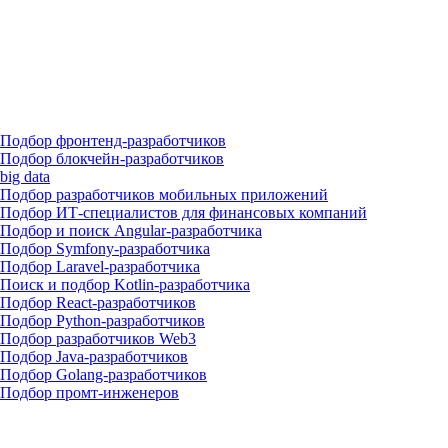
Подбор фронтенд-разработчиков
Подбор блокчейн-разработчиков
big data
Подбор разработчиков мобильных приложений
Подбор ИТ-специалистов для финансовых компаний
Подбор и поиск Angular-разработчика
Подбор Symfony-разработчика
Подбор Laravel-разработчика
Поиск и подбор Kotlin-разработчика
Подбор React-разработчиков
Подбор Python-разработчиков
Подбор разработчиков Web3
Подбор Java-разработчиков
Подбор Golang-разработчиков
Подбор промт-инженеров