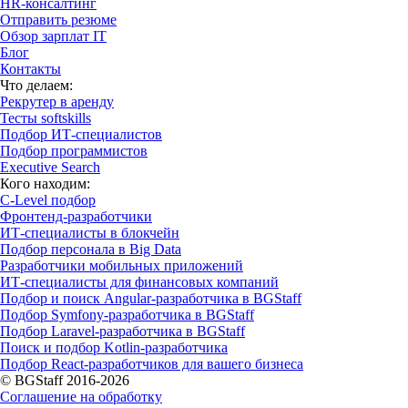
HR-консалтинг
Отправить резюме
Обзор зарплат IT
Блог
Контакты
Что делаем:
Рекрутер в аренду
Тесты softskills
Подбор ИТ-специалистов
Подбор программистов
Executive Search
Кого находим:
С-Level подбор
Фронтенд-разработчики
ИТ-специалисты в блокчейн
Подбор персонала в Big Data
Разработчики мобильных приложений
ИТ-специалисты для финансовых компаний
Подбор и поиск Angular-разработчика в BGStaff
Подбор Symfony-разработчика в BGStaff
Подбор Laravel-разработчика в BGStaff
Поиск и подбор Kotlin-разработчика
Подбор React-разработчиков для вашего бизнеса
© BGStaff 2016-2026
Соглашение на обработку