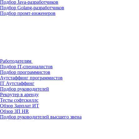
Подбор Java-разработчиков
Подбор Golang-разработчиков
Подбор промт-инженеров
Работодателям
Подбор IT-специалистов
Подбор программистов
Аутстаффинг программистов
IT Аутстаффинг
Подбор руководителей
Рекрутер в аренду
Тесты софтскиллс
Обзор Зарплат ИТ
Обзор ЗП HR
Подбор руководителей высшего звена