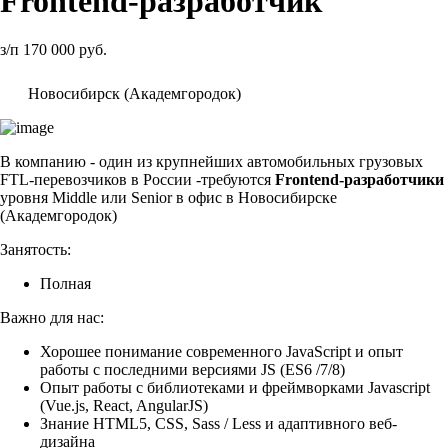
Frontend-разработчик
з/п 170 000 руб.
Новосибирск (Академгородок)
В компанию - один из крупнейших автомобильных грузовых
FTL-перевозчиков в России -требуются
Frontend-разработчики
уровня Middle или Senior в офис в Новосибирске
(Академгородок)
Занятость:
Полная
Важно для нас:
Хорошее понимание современного JavaScript и опыт
работы с последними версиями JS (ES6 /7/8)
Опыт работы с библиотеками и фреймворками Javascript
(Vue.js, React, AngularJS)
Знание HTML5, CSS, Sass / Less и адаптивного веб-
дизайна