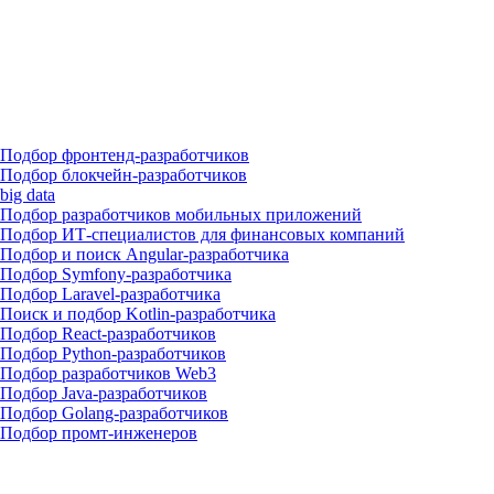
Подбор фронтенд-разработчиков
Подбор блокчейн-разработчиков
big data
Подбор разработчиков мобильных приложений
Подбор ИТ-специалистов для финансовых компаний
Подбор и поиск Angular-разработчика
Подбор Symfony-разработчика
Подбор Laravel-разработчика
Поиск и подбор Kotlin-разработчика
Подбор React-разработчиков
Подбор Python-разработчиков
Подбор разработчиков Web3
Подбор Java-разработчиков
Подбор Golang-разработчиков
Подбор промт-инженеров