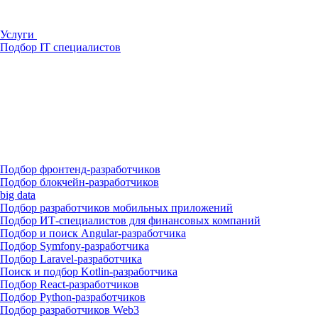
Услуги
Подбор IT специалистов
Подбор фронтенд-разработчиков
Подбор блокчейн-разработчиков
big data
Подбор разработчиков мобильных приложений
Подбор ИТ-специалистов для финансовых компаний
Подбор и поиск Angular-разработчика
Подбор Symfony-разработчика
Подбор Laravel-разработчика
Поиск и подбор Kotlin-разработчика
Подбор React-разработчиков
Подбор Python-разработчиков
Подбор разработчиков Web3