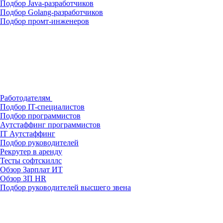
Подбор Java-разработчиков
Подбор Golang-разработчиков
Подбор промт-инженеров
Работодателям
Подбор IT-специалистов
Подбор программистов
Аутстаффинг программистов
IT Аутстаффинг
Подбор руководителей
Рекрутер в аренду
Тесты софтскиллс
Обзор Зарплат ИТ
Обзор ЗП HR
Подбор руководителей высшего звена