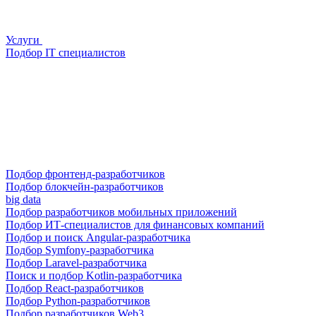
Услуги
Подбор IT специалистов
Подбор фронтенд-разработчиков
Подбор блокчейн-разработчиков
big data
Подбор разработчиков мобильных приложений
Подбор ИТ-специалистов для финансовых компаний
Подбор и поиск Angular-разработчика
Подбор Symfony-разработчика
Подбор Laravel-разработчика
Поиск и подбор Kotlin-разработчика
Подбор React-разработчиков
Подбор Python-разработчиков
Подбор разработчиков Web3