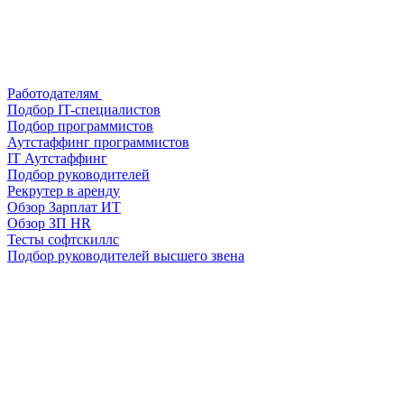
Работодателям
Подбор IT-специалистов
Подбор программистов
Аутстаффинг программистов
IT Аутстаффинг
Подбор руководителей
Рекрутер в аренду
Обзор Зарплат ИТ
Обзор ЗП HR
Тесты софтскиллс
Подбор руководителей высшего звена