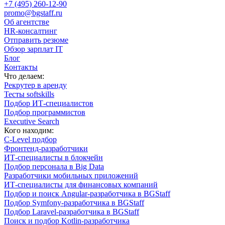
+7 (495) 260-12-90
promo@bgstaff.ru
Об агентстве
HR-консалтинг
Отправить резюме
Обзор зарплат IT
Блог
Контакты
Что делаем:
Рекрутер в аренду
Тесты softskills
Подбор ИТ-специалистов
Подбор программистов
Executive Search
Кого находим:
С-Level подбор
Фронтенд-разработчики
ИТ-специалисты в блокчейн
Подбор персонала в Big Data
Разработчики мобильных приложений
ИТ-специалисты для финансовых компаний
Подбор и поиск Angular-разработчика в BGStaff
Подбор Symfony-разработчика в BGStaff
Подбор Laravel-разработчика в BGStaff
Поиск и подбор Kotlin-разработчика