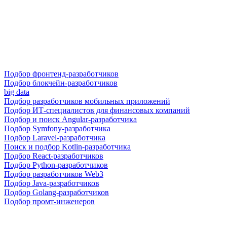
Подбор фронтенд-разработчиков
Подбор блокчейн-разработчиков
big data
Подбор разработчиков мобильных приложений
Подбор ИТ-специалистов для финансовых компаний
Подбор и поиск Angular-разработчика
Подбор Symfony-разработчика
Подбор Laravel-разработчика
Поиск и подбор Kotlin-разработчика
Подбор React-разработчиков
Подбор Python-разработчиков
Подбор разработчиков Web3
Подбор Java-разработчиков
Подбор Golang-разработчиков
Подбор промт-инженеров