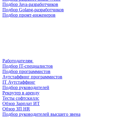
Подбор Java-разработчиков
Подбор Golang-разработчиков
Подбор промт-инженеров
Работодателям
Подбор IT-специалистов
Подбор программистов
Аутстаффинг программистов
IT Аутстаффинг
Подбор руководителей
Рекрутер в аренду
Тесты софтскиллс
Обзор Зарплат ИТ
Обзор ЗП HR
Подбор руководителей высшего звена