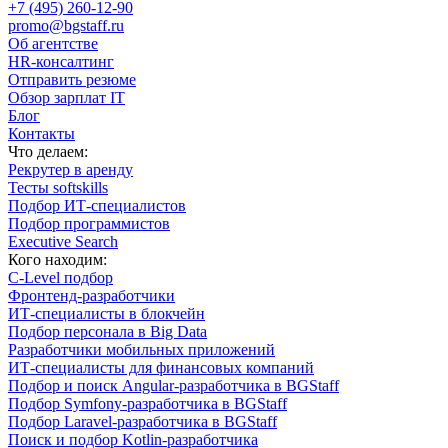
+7 (495) 260-12-90
promo@bgstaff.ru
Об агентстве
HR-консалтинг
Отправить резюме
Обзор зарплат IT
Блог
Контакты
Что делаем:
Рекрутер в аренду
Тесты softskills
Подбор ИТ-специалистов
Подбор программистов
Executive Search
Кого находим:
С-Level подбор
Фронтенд-разработчики
ИТ-специалисты в блокчейн
Подбор персонала в Big Data
Разработчики мобильных приложений
ИТ-специалисты для финансовых компаний
Подбор и поиск Angular-разработчика в BGStaff
Подбор Symfony-разработчика в BGStaff
Подбор Laravel-разработчика в BGStaff
Поиск и подбор Kotlin-разработчика