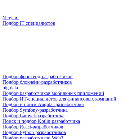
Услуги
Подбор IT специалистов
Подбор фронтенд-разработчиков
Подбор блокчейн-разработчиков
big data
Подбор разработчиков мобильных приложений
Подбор ИТ-специалистов для финансовых компаний
Подбор и поиск Angular-разработчика
Подбор Symfony-разработчика
Подбор Laravel-разработчика
Поиск и подбор Kotlin-разработчика
Подбор React-разработчиков
Подбор Python-разработчиков
Подбор разработчиков Web3