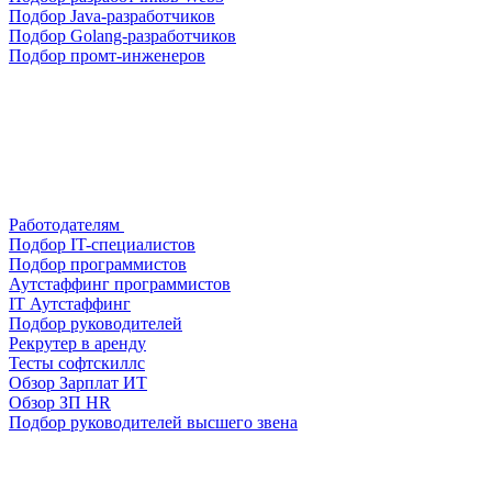
Подбор Java-разработчиков
Подбор Golang-разработчиков
Подбор промт-инженеров
Работодателям
Подбор IT-специалистов
Подбор программистов
Аутстаффинг программистов
IT Аутстаффинг
Подбор руководителей
Рекрутер в аренду
Тесты софтскиллс
Обзор Зарплат ИТ
Обзор ЗП HR
Подбор руководителей высшего звена