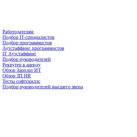
Работодателям
Подбор IT-специалистов
Подбор программистов
Аутстаффинг программистов
IT Аутстаффинг
Подбор руководителей
Рекрутер в аренду
Обзор Зарплат ИТ
Обзор ЗП HR
Тесты софтскиллс
Подбор руководителей высшего звена