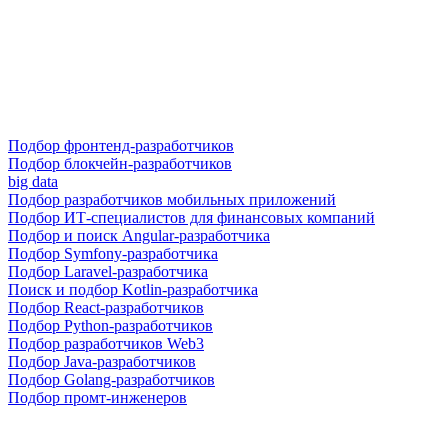
Подбор фронтенд-разработчиков
Подбор блокчейн-разработчиков
big data
Подбор разработчиков мобильных приложений
Подбор ИТ-специалистов для финансовых компаний
Подбор и поиск Angular-разработчика
Подбор Symfony-разработчика
Подбор Laravel-разработчика
Поиск и подбор Kotlin-разработчика
Подбор React-разработчиков
Подбор Python-разработчиков
Подбор разработчиков Web3
Подбор Java-разработчиков
Подбор Golang-разработчиков
Подбор промт-инженеров